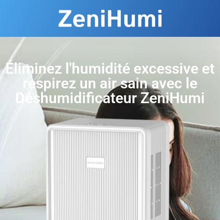
Éliminez l'humidité excessive et
respirez un air sain avec le
Déshumidificateur ZeniHumi