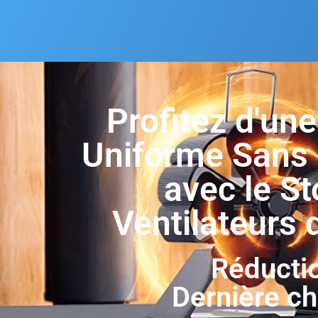
Profitez d'un
Uniforme Sans É
avec le St
Ventilateurs 
Réducti
Dernière c