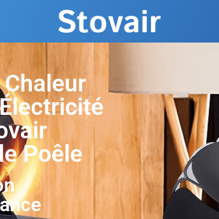
e Chaleur
lectricité
ovair
de Poêle
on
hance