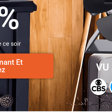
0%
 ce soir
nant Et
VU 
ez