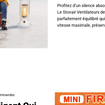
Profitez d’un silence abs
Le Stovair Ventilateurs d
parfaitement équilibré q
vitesse maximale, préserv
De 50 000 Utilisateurs Adorent Le Stovair Ventilateurs De
 commandes