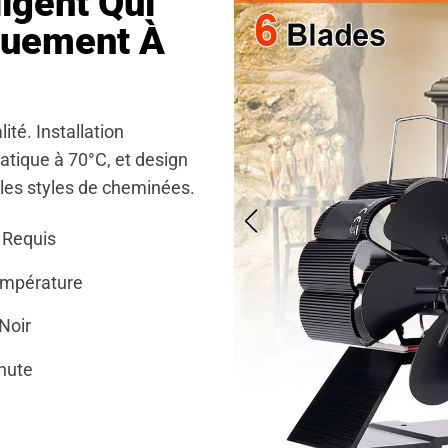
ligent Qui
quement À
té. Installation
tique à 70°C, et design
 les styles de cheminées.
 Requis
empérature
Noir
nute