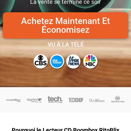
La vente se termine ce soir
Achetez Maintenant Et
Économisez
VU À LA TÉLÉ
Pourquoi le Lecteur CD Boombox RitoBlix