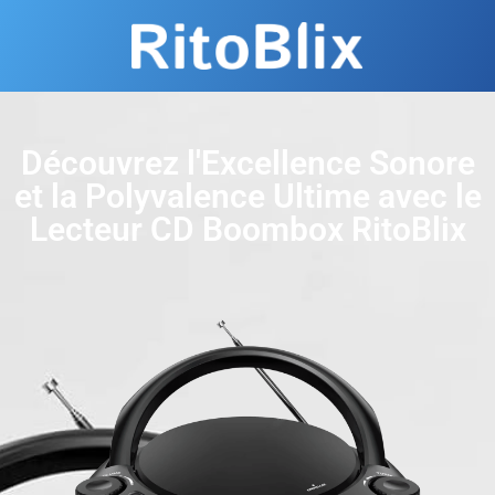
Découvrez l'Excellence Sonore
et la Polyvalence Ultime avec le
Lecteur CD Boombox RitoBlix