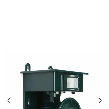
Rejoignez 50 000 Audiophiles Satisfaits Avec Les
Phobihite