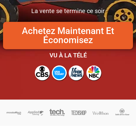
La vente se termine ce soir
Achetez Maintenant Et
Économisez
VU À LA TÉLÉ