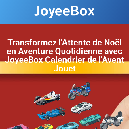
Transformez l'Attente de Noël
en Aventure Quotidienne avec
JoyeeBox Calendrier de l'Avent
Jouet