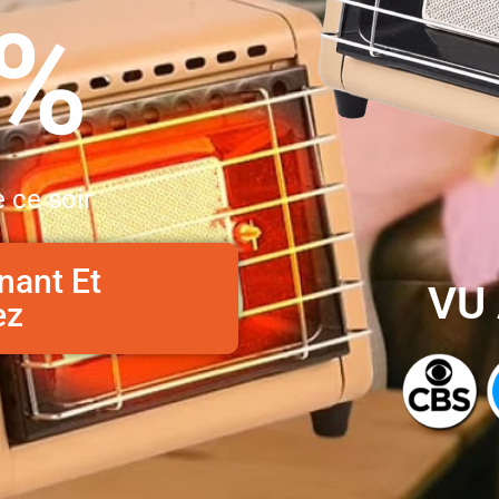
0%
 ce soir
nant Et
VU 
ez