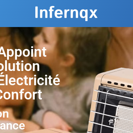
Appoint
olution
lectricité
Confort
on
hance