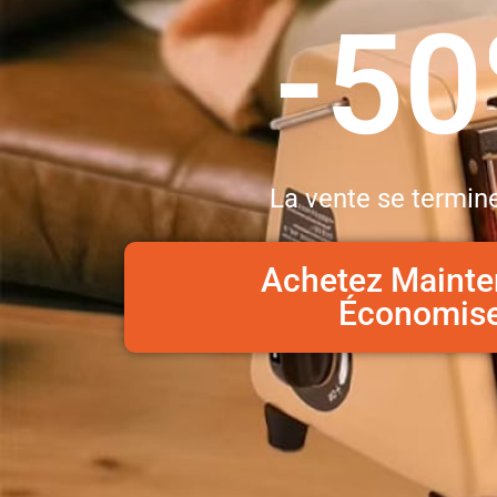
-5
La vente se termine
Achetez Mainte
Économis