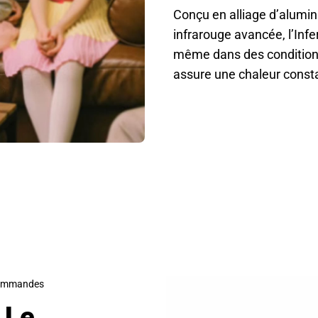
Conçu en alliage d’alumin
infrarouge avancée, l’In
même dans des conditions 
assure une chaleur consta
00 Passionnés d’Outdoor et Découvrez le Confort Thermiq
 commandes
 Le