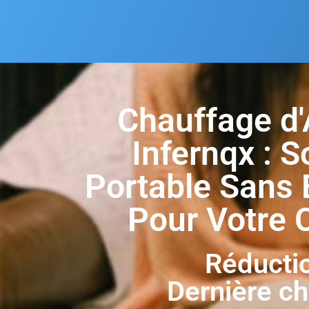
Chauffage d'
Infernqx : S
Portable Sans É
Pour Votre 
Réducti
Dernière c