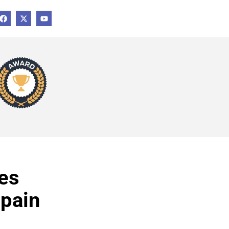
des
pain