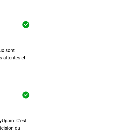
ux sont
s attentes et
yUpain. C'est
écision du