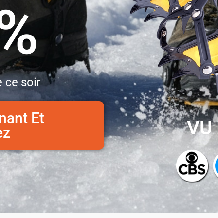
0%
 ce soir
nant Et
VU 
ez