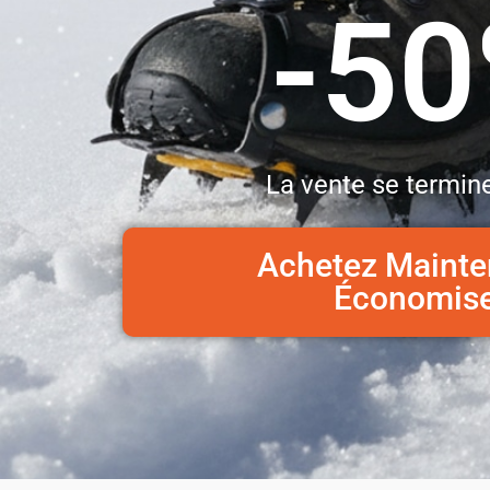
-5
La vente se termine
Achetez Mainte
Économis