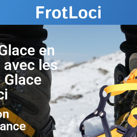
Glace en
 avec les
 Glace
ci
on
hance