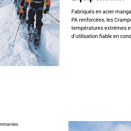
Fabriqués en acier manga
PA renforcées, les Crampo
températures extrêmes et 
d’utilisation fiable en condi
Plus De 15000 Alpinistes Adorent Les Crampons FrotLoc
 commandes