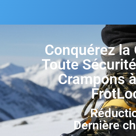
Conquérez la 
Toute Sécurité
Crampons à
FrotLo
Réducti
Dernière c