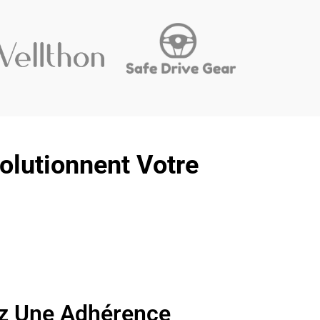
olutionnent Votre
z Une Adhérence