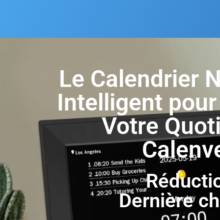
Le Calendrier 
Intelligent pour
Votre Quoti
Calenv
Réducti
Dernière c