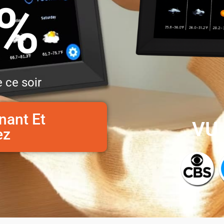
0%
 ce soir
nant Et
VU 
ez