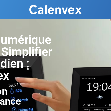
Numérique
 Simplifier
dien :
ex
on
hance